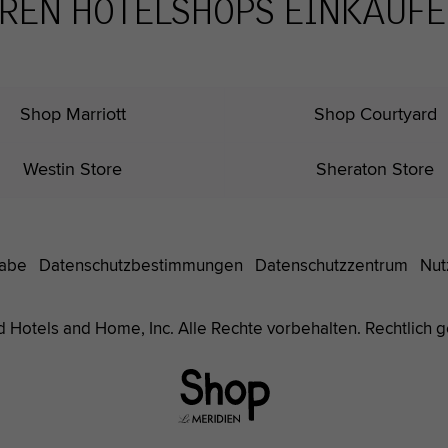
REN HOTELSHOPS EINKAUF
Shop Marriott
Shop Courtyard
Westin Store
Sheraton Store
gabe
Datenschutz
bestimmungen
Datenschutzzentrum
Nut
nd Hotels and Home, Inc. Alle Rechte vorbehalten. Rechtlich 
Le
Méridien
Hotels