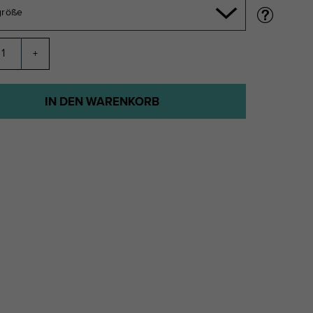
größe
+
IN DEN WARENKORB