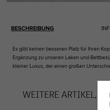
BESCHREIBUNG
IN
Es gibt keinen besseren Platz für Ihren K
Ergänzung zu unseren Laken und Bettbezü
kleiner Luxus, der einen großen Unterschi
WEITERE ARTIKEL, DI