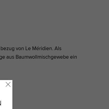
nbezug von Le Méridien. Als
züge aus Baumwollmischgewebe ein
N