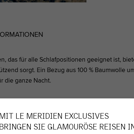
FORMATIONEN
das für alle Schlafpositionen geeignet ist, biete
tützend sorgt. Ein Bezug aus 100 % Baumwolle um
r die ganze Nacht.
E SIE LIEBEN WERDEN
MIT LE MERIDIEN EXCLUSIVES
BRINGEN SIE GLAMOURÖSE REISEN I