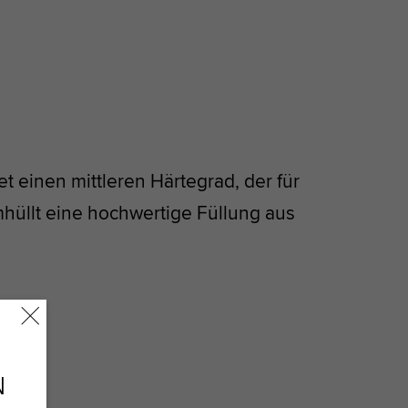
t einen mittleren Härtegrad, der für
hüllt eine hochwertige Füllung aus
N