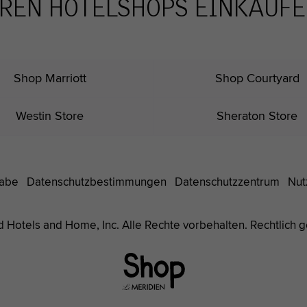
REN HOTELSHOPS EINKAUF
Shop Marriott
Shop Courtyard
Westin Store
Sheraton Store
gabe
Datenschutz
bestimmungen
Datenschutzzentrum
Nut
nd Hotels and Home, Inc. Alle Rechte vorbehalten. Rechtlich 
Le
Méridien
Hotels