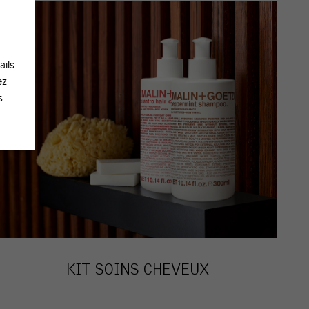
ails
ez
s
KIT SOINS CHEVEUX