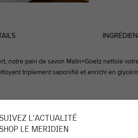
TAILS
INGRÉDIEN
vert, notre pain de savon Malin+Goetz nettoie vot
oyant triplement saponifié et enrichi en glycéri
SUIVEZ L'ACTUALITÉ
SHOP LE MERIDIEN