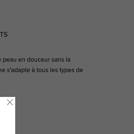
TS
re peau en douceur sans la
ne s'adapte à tous les types de