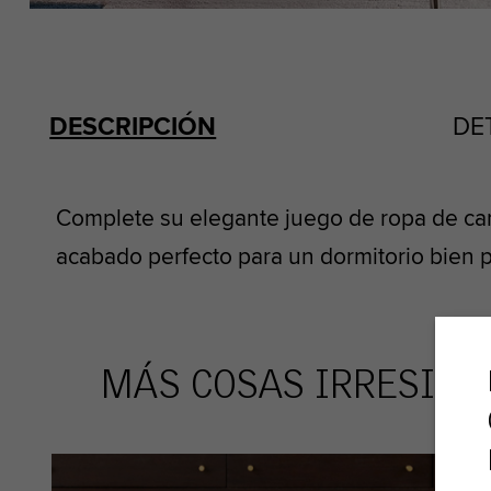
DESCRIPCIÓN
DE
Complete su elegante juego de ropa de ca
acabado perfecto para un dormitorio bien p
MÁS COSAS IRRESIST