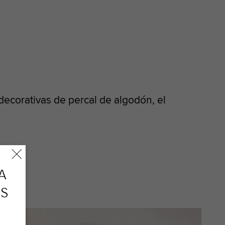
ecorativas de percal de algodón, el
A
OS