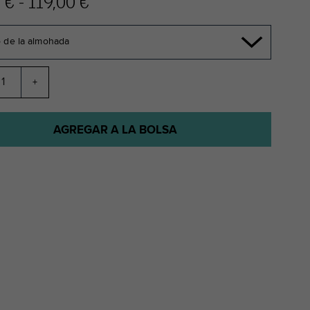
 € - 119,00 €
 de la almohada
+
AGREGAR A LA BOLSA