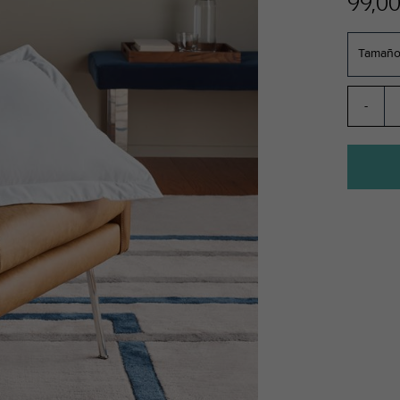
99,00
Tamaño
-