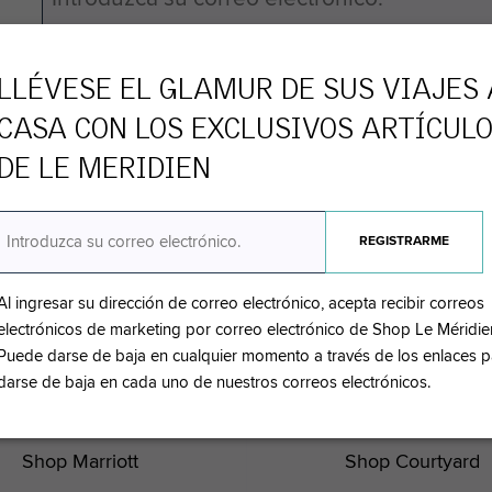
LLÉVESE EL GLAMUR DE SUS VIAJES 
pta recibir correos electrónicos de marketing por correo ele
vés de los enlaces para darse de baja en cada uno de nuestr
CASA CON LOS EXCLUSIVOS ARTÍCUL
DE
LE MERIDIEN
CORREO ELECTRÓNICO
Al ingresar su dirección de correo electrónico, acepta recibir correos
electrónicos de marketing por correo electrónico de Shop Le Méridie
AR EN NUESTROS OTROS H
Puede darse de baja en cualquier momento a través de los enlaces p
darse de baja en cada uno de nuestros correos electrónicos.
Shop Marriott
Shop Courtyard