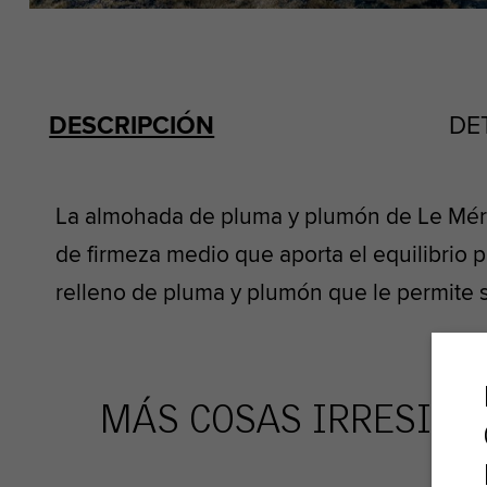
DESCRIPCIÓN
DE
La almohada de pluma y plumón de Le Mérid
de firmeza medio que aporta el equilibrio 
relleno de pluma y plumón que le permite s
MÁS COSAS IRRESIST