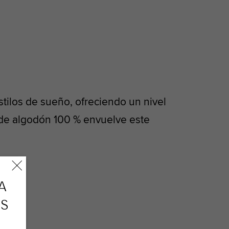
tilos de sueño, ofreciendo un nivel
a de algodón 100 % envuelve este
A
OS