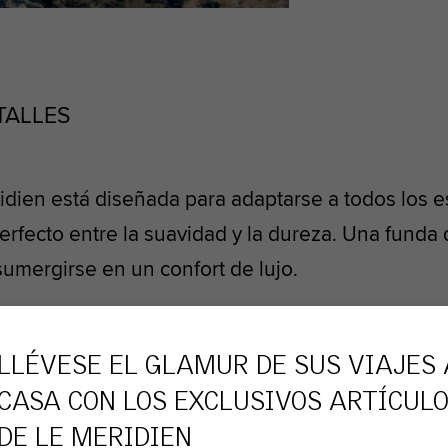
TALLES
ien está diseñada para adaptarse a todos los es
perfecto entre la suavidad y la dureza. Una fund
umergirse en un confort de lujo.
LLÉVESE EL GLAMUR DE SUS VIAJES 
IBLES
CASA CON LOS EXCLUSIVOS ARTÍCUL
DE
LE MERIDIEN