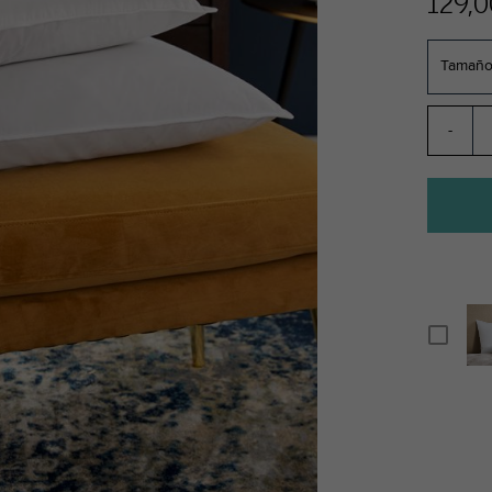
129,0
Tamaño
-