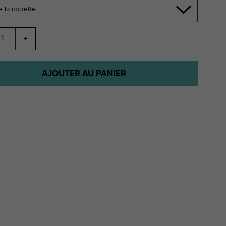
e la couette
+
AJOUTER AU PANIER