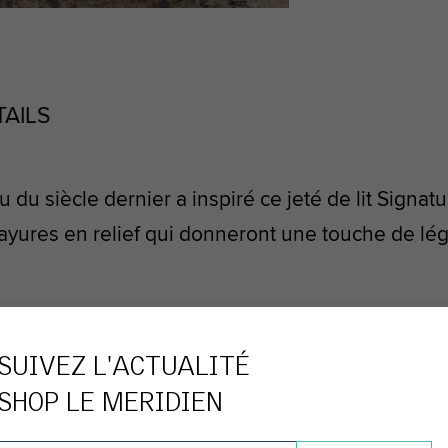
TAILS
 siècle dernier a inspiré ce jeté de lit Signatu
ures en relief qui donneront une touche de légèr
SUIVEZ L'ACTUALITÉ
SHOP LE MERIDIEN