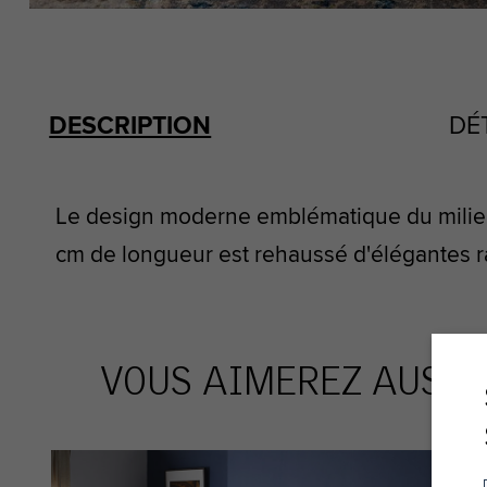
DESCRIPTION
DÉ
Le design moderne emblématique du milieu du
cm de longueur est rehaussé d'élégantes ray
VOUS AIMEREZ AUSSI