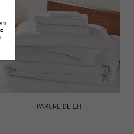
ails
ez
s
PARURE DE LIT